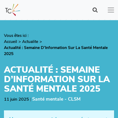
Aller
au
contenu
principal
Vous êtes ici :
Fil
Accueil
Actualite
d'Ariane
Actualité : Semaine D’Information Sur La Santé Mentale
2025
ACTUALITÉ : SEMAINE
D’INFORMATION SUR LA
SANTÉ MENTALE 2025
Santé mentale - CLSM
11 juin 2025
|