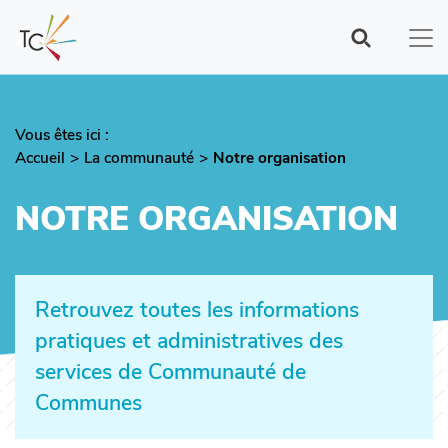
Aller
au
contenu
principal
Vous êtes ici :
Fil
Accueil
La communauté
Notre organisation
d'Ariane
NOTRE ORGANISATION
Retrouvez toutes les informations
pratiques et administratives des
services de Communauté de
Communes