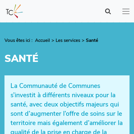
Aller
au
contenu
principal
Vous êtes ici :
Fil
Accueil
Les services
Santé
d'Ariane
SANTÉ
La Communauté de Communes
s’investit à différents niveaux pour la
santé, avec deux objectifs majeurs qui
sont d’augmenter l’offre de soins sur le
territoire mais également d’améliorer la
qualité de la prise en charge de la