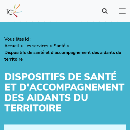
Aller
au
contenu
principal
Vous êtes ici :
Fil
Accueil
Les services
Santé
d'Ariane
Dispositifs de santé et d'accompagnement des aidants du
territoire
DISPOSITIFS DE SANTÉ
ET D'ACCOMPAGNEMENT
DES AIDANTS DU
TERRITOIRE