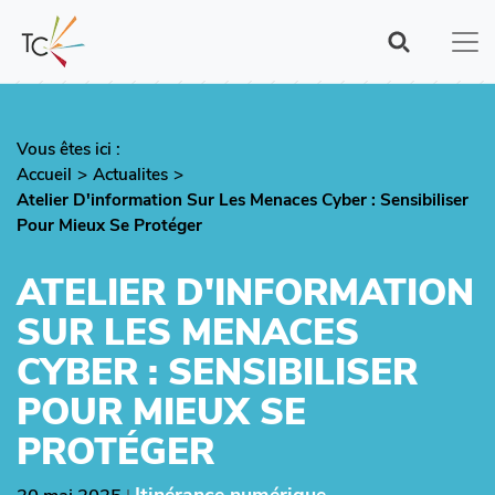
Aller
au
contenu
principal
Vous êtes ici :
Fil
Accueil
Actualites
d'Ariane
Atelier D'information Sur Les Menaces Cyber : Sensibiliser
Pour Mieux Se Protéger
ATELIER D'INFORMATION
SUR LES MENACES
CYBER : SENSIBILISER
POUR MIEUX SE
PROTÉGER