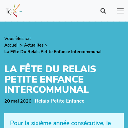
Aller
au
contenu
principal
Vous êtes ici :
Fil
Accueil
Actualites
d'Ariane
La Fête Du Relais Petite Enfance Intercommunal
LA FÊTE DU RELAIS
PETITE ENFANCE
INTERCOMMUNAL
Relais Petite Enfance
20 mai 2026
|
Pour la sixième année consécutive, le