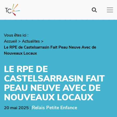
Aller
au
contenu
principal
Vous êtes ici :
Fil
Accueil
Actualites
d'Ariane
Le RPE de Castelsarrasin Fait Peau Neuve Avec de
Nouveaux Locaux
LE RPE DE
CASTELSARRASIN FAIT
PEAU NEUVE AVEC DE
NOUVEAUX LOCAUX
Relais Petite Enfance
20 mai 2025
|