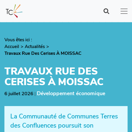
Aller
au
contenu
principal
Vous êtes ici :
Fil
Accueil
Actualités
d'Ariane
Travaux Rue Des Cerises À MOISSAC
TRAVAUX RUE DES
CERISES À MOISSAC
Développement économique
6 juillet 2026
|
La Communauté de Communes Terres
des Confluences poursuit son