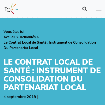
Aller
au
contenu
principal
Vous êtes ici :
Fil
Accueil
Actualités
d'Ariane
Le Contrat Local de Santé : Instrument de Consolidation
Du Partenariat Local
LE CONTRAT LOCAL DE
SANTÉ : INSTRUMENT DE
CONSOLIDATION DU
PARTENARIAT LOCAL
4 septembre 2019
|