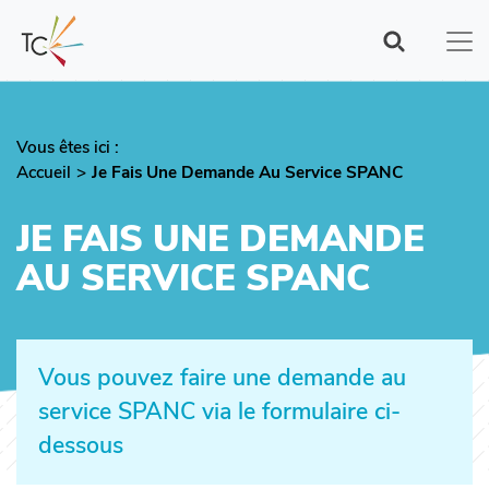
Aller
au
contenu
principal
Vous êtes ici :
Fil
Accueil
Je Fais Une Demande Au Service SPANC
d'Ariane
JE FAIS UNE DEMANDE
AU SERVICE SPANC
Vous pouvez faire une demande au
service SPANC via le formulaire ci-
dessous