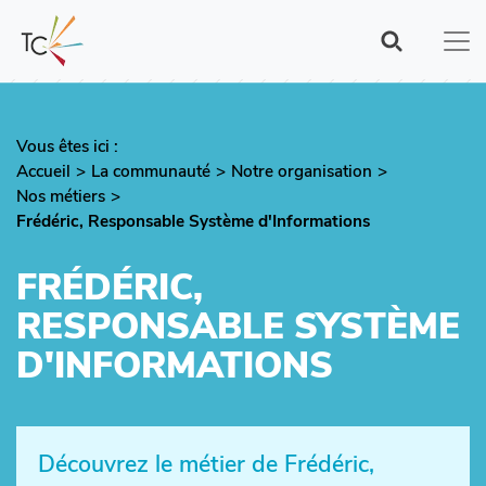
Aller
au
contenu
principal
Vous êtes ici :
Fil
Accueil
La communauté
Notre organisation
d'Ariane
Nos métiers
Frédéric, Responsable Système d'Informations
FRÉDÉRIC,
RESPONSABLE SYSTÈME
D'INFORMATIONS
Découvrez le métier de Frédéric,