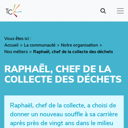
Aller
au
contenu
principal
Vous êtes ici :
Fil
Accueil
La communauté
Notre organisation
d'Ariane
Nos métiers
Raphaël, chef de la collecte des déchets
RAPHAËL, CHEF DE LA
COLLECTE DES DÉCHETS
Raphaël, chef de la collecte, a choisi de
donner un nouveau souffle à sa carrière
après près de vingt ans dans le milieu