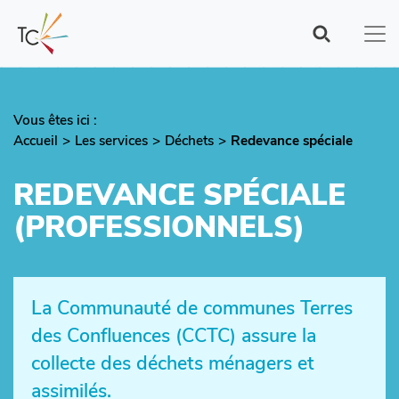
Aller
au
contenu
principal
Vous êtes ici :
Fil
Accueil
Les services
Déchets
Redevance spéciale
d'Ariane
REDEVANCE SPÉCIALE
(PROFESSIONNELS)
La Communauté de communes Terres
des Confluences (CCTC) assure la
collecte des déchets ménagers et
assimilés.