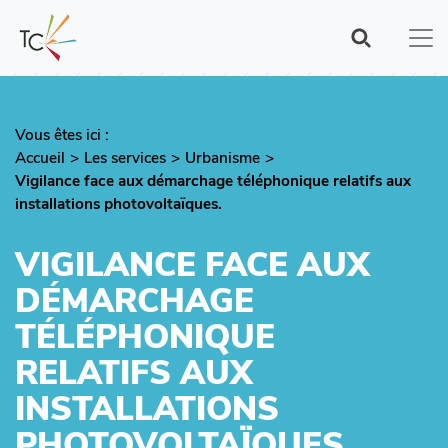
Aller
au
contenu
principal
Vous êtes ici :
Fil
Accueil
Les services
Urbanisme
d'Ariane
Vigilance face aux démarchage téléphonique relatifs aux
installations photovoltaïques.
VIGILANCE FACE AUX
DÉMARCHAGE
TÉLÉPHONIQUE
RELATIFS AUX
INSTALLATIONS
PHOTOVOLTAÏQUES.