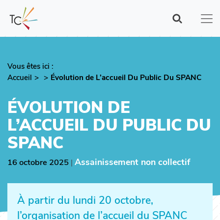
Aller
au
contenu
principal
Vous êtes ici :
Fil
Accueil
Évolution de L’accueil Du Public Du SPANC
d'Ariane
ÉVOLUTION DE
L’ACCUEIL DU PUBLIC DU
SPANC
Assainissement non collectif
16 octobre 2025
|
À partir du lundi 20 octobre,
l’organisation de l’accueil du SPANC