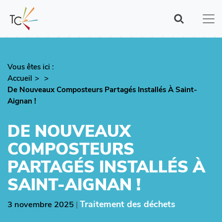
Aller
au
contenu
principal
Vous êtes ici :
Fil
Accueil
d'Ariane
De Nouveaux Composteurs Partagés Installés À Saint-
Aignan !
DE NOUVEAUX
COMPOSTEURS
PARTAGÉS INSTALLÉS À
SAINT-AIGNAN !
Traitement des déchets
3 novembre 2025
|