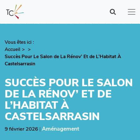
Aller
au
contenu
principal
Vous êtes ici :
Fil
Accueil
d'Ariane
Succès Pour Le Salon de La Rénov’ Et de L’Habitat À
Castelsarrasin
SUCCÈS POUR LE SALON
DE LA RÉNOV’ ET DE
L’HABITAT À
CASTELSARRASIN
Aménagement
9 février 2026
|