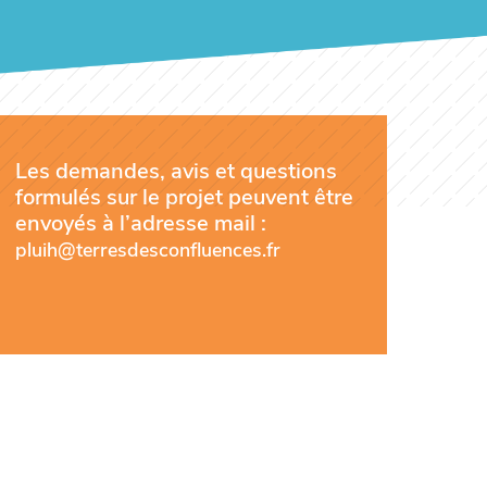
Les demandes, avis et questions
formulés sur le projet peuvent être
envoyés à l’adresse mail :
pluih@terresdesconfluences.fr