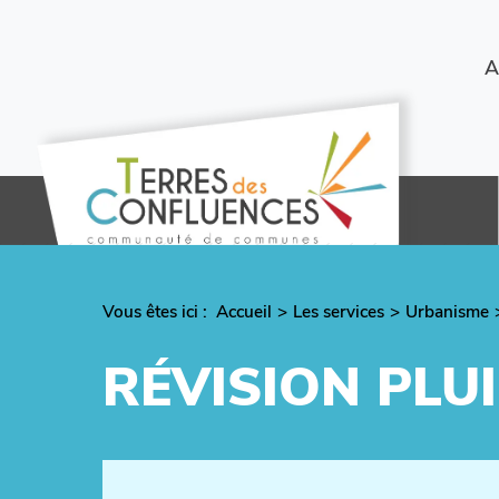
Aller
au
contenu
Menu
A
principal
secondaire
Vous êtes ici :
Fil
Accueil
Les services
Urbanisme
d'Ariane
RÉVISION PLUI