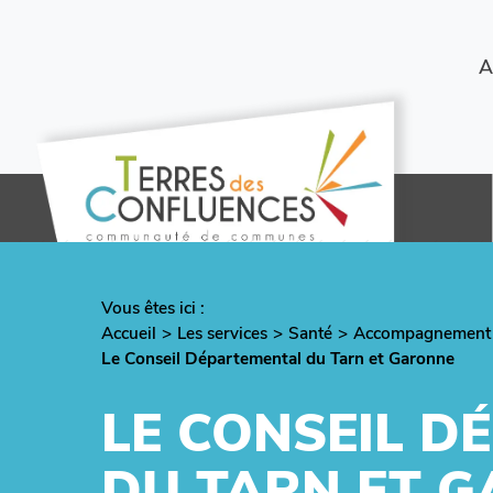
Aller
au
contenu
Menu
A
principal
secondaire
Vous êtes ici :
Fil
Accueil
Les services
Santé
Accompagnement à l
d'Ariane
Le Conseil Départemental du Tarn et Garonne
LE CONSEIL D
DU TARN ET 