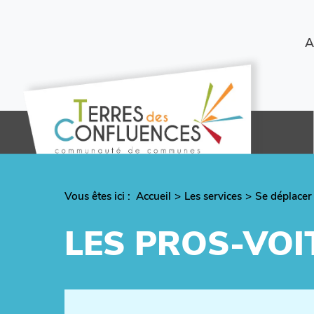
Aller
au
contenu
Menu
A
principal
secondaire
Vous êtes ici :
Fil
Accueil
Les services
Se déplacer
d'Ariane
LES PROS-VO