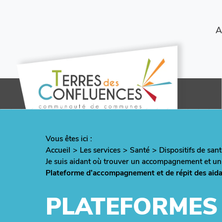
Aller
au
contenu
Menu
A
principal
secondaire
Vous êtes ici :
Fil
Accueil
Les services
Santé
Dispositifs de san
d'Ariane
Je suis aidant où trouver un accompagnement et un s
Plateforme d’accompagnement et de répit des aid
PLATEFORMES