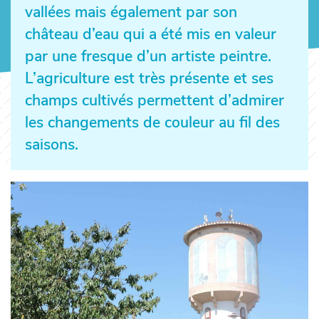
vallées mais également par son
château d’eau qui a été mis en valeur
par une fresque d’un artiste peintre.
L’agriculture est très présente et ses
champs cultivés permettent d’admirer
les changements de couleur au fil des
saisons.