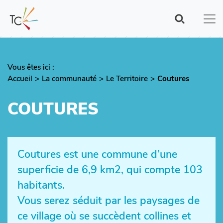
Aller
au
contenu
principal
Vous êtes ici :
Fil
Accueil
La communauté
Le Territoire
Coutures
d'Ariane
COUTURES
Coutures est une commune d’une
superficie de 6,9 km2, qui compte 103
habitants.
Vous serez séduit par les paysages de
ce village où se succèdent collines et