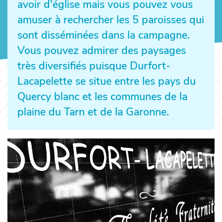
avoir d'église mais vous pouvez vous
amuser à rechercher les 5 paroisses qui
sont disséminées dans la campagne.
Vous pouvez admirer des paysages
très diversifiés puisque Durfort-
Lacapelette se situe entre les pays du
Quercy blanc et les communes de la
plaine du Tarn et de la Garonne.