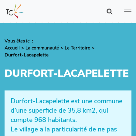
Aller
au
contenu
principal
Vous êtes ici :
Fil
Accueil
La communauté
Le Territoire
d'Ariane
Durfort-Lacapelette
DURFORT-LACAPELETTE
Durfort-Lacapelette est une commune
d’une superficie de 35,8 km2, qui
compte 968 habitants.
Le village a la particularité de ne pas