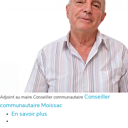
Conseiller
Adjoint au maire Conseiller communautaire
communautaire
Moissac
En savoir plus
sur
PORTES