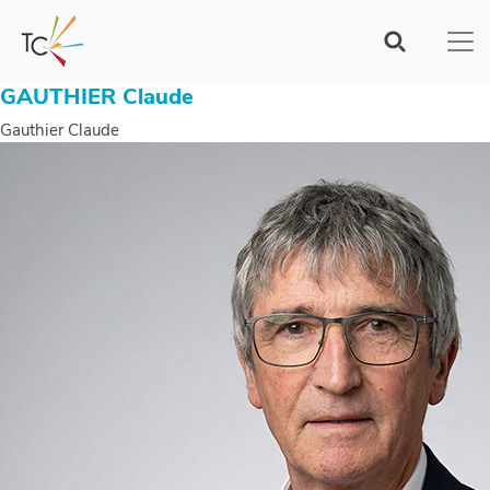
Aller
au
contenu
principal
GAUTHIER Claude
Gauthier Claude