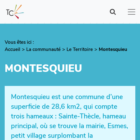
Aller
au
contenu
principal
Vous êtes ici :
Fil
Accueil
La communauté
Le Territoire
Montesquieu
d'Ariane
MONTESQUIEU
Montesquieu est une commune d’une
superficie de 28,6 km2, qui compte
trois hameaux : Sainte-Thècle, hameau
principal, où se trouve la mairie, Esmes,
petit village surplombant la