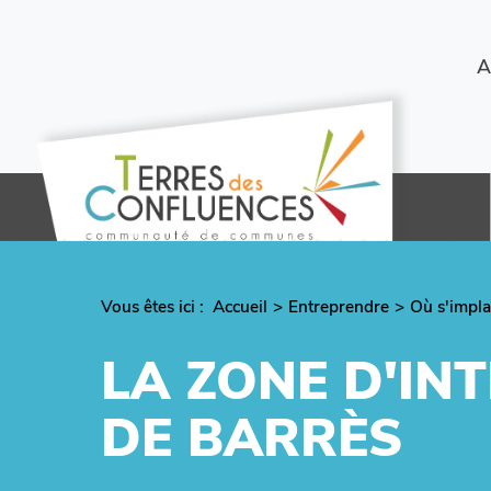
Aller
au
contenu
Menu
A
principal
secondaire
Vous êtes ici :
Fil
Accueil
Entreprendre
Où s'impla
d'Ariane
LA ZONE D'IN
DE BARRÈS